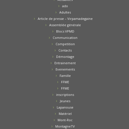
ado
Adultes
Article de presse – Virpamadegaine
Assemblée générale
Blocs VPMD
Communication
Competition
Contacts
Démontage
Entrainement
Evenements
Famille
FFME
FFME
inscriptions
Jeunes
Lapanouse
Matériel
Mont-Roc
MontagneTV