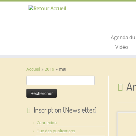
Passer
au
contenu
Agenda du 
Vidéo
Accueil
»
2019
»
mai
Rechercher :
Ar
Inscription (Newsletter)
Connexion
Flux des publications