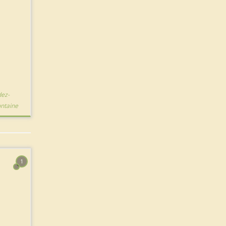
ez-
ntaine
1