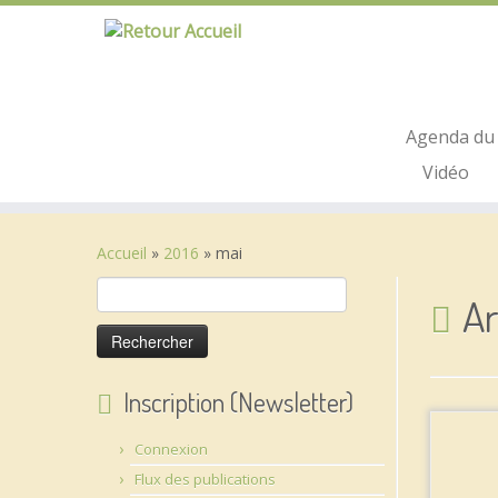
Passer
au
contenu
Agenda du 
Vidéo
Accueil
»
2016
»
mai
Rechercher :
Ar
Inscription (Newsletter)
Connexion
Flux des publications