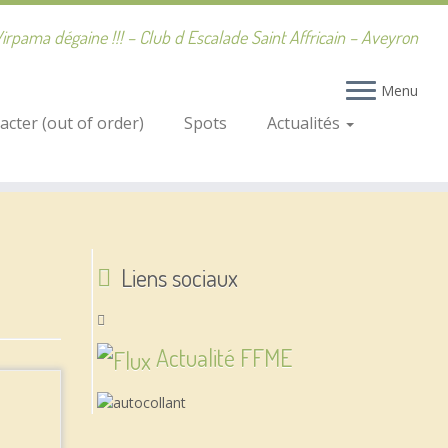
irpama dégaine !!! – Club d Escalade Saint Affricain – Aveyron
Menu
cter (out of order)
Spots
Actualités
Liens sociaux
Actualité FFME