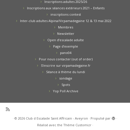
Inscriptions adultes 2025/26
Inscriptions aux séances extérieurs 2021 – Enfants
inscriptions contest
Inter-club adultes Alpina/Virpamadegaine 12 & 13 mai 2022
Membres
Newsletter
Open d’escalade adulte
Page d’exemple
pano04
Pour nous contacter (out of order)
S’inscrire sur virpamadegaine.fr
Séance à thème du lundi
sondage
Spots
Yop Poll Archive
·
© 2026
Club d Escalade Saint Affricain - Aveyron
·
Propulsé par
·
Réalisé avec the
Thème Customizr
·