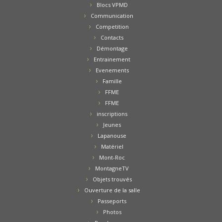
Blocs VPMD
Communication
Competition
Contacts
Démontage
Entrainement
Evenements
Famille
FFME
FFME
inscriptions
Jeunes
Lapanouse
Matériel
Mont-Roc
MontagneTV
Objets trouvés
Ouverture de la salle
Passeports
Photos