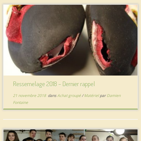
Ressemelage 2018 – Dernier rappel
21 novembre 2018
dans
Achat groupé
/
Matériel
par
Damien
Fontaine