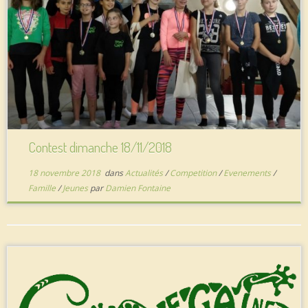
Contest dimanche 18/11/2018
18 novembre 2018
dans
Actualités
/
Competition
/
Evenements
/
Famille
/
Jeunes
par
Damien Fontaine