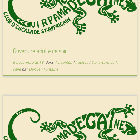
Ouverture adulte ce soir
6 novembre 2018
dans
Actualités
/
Adultes
/
Ouverture de la
salle
par
Damien Fontaine