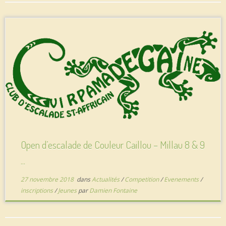
Open d’escalade de Couleur Caillou – Millau 8 & 9
...
27 novembre 2018
dans
Actualités
/
Competition
/
Evenements
/
inscriptions
/
Jeunes
par
Damien Fontaine