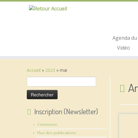
Passer
au
contenu
Agenda du 
Vidéo
Accueil
»
2023
»
mai
Rechercher :
Ar
Inscription (Newsletter)
Connexion
Flux des publications