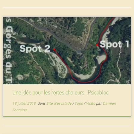
Une idée pour les fortes chaleurs…Psicobloc
18 juillet 2018
dans
Site d'escalade
/
Topo
/
Vidéo
par
Damien
Fontaine