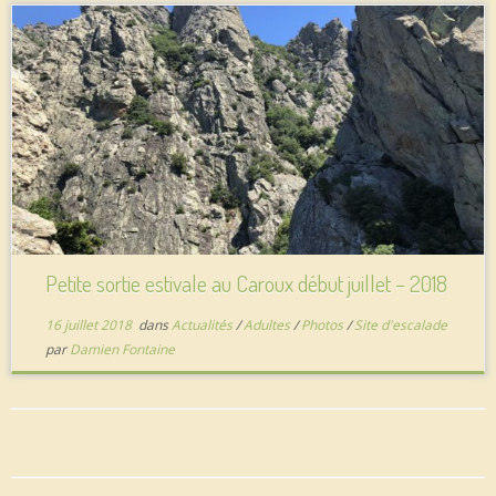
Petite sortie estivale au Caroux début juillet – 2018
16 juillet 2018
dans
Actualités
/
Adultes
/
Photos
/
Site d'escalade
par
Damien Fontaine