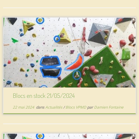
Blocs en stock 21/05/2024
22 mai 2024
dans
Actualités
/
Blocs VPMD
par
Damien Fontaine