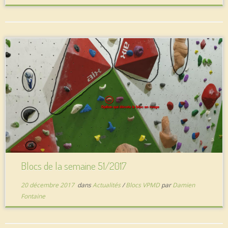
Blocs de la semaine 51/2017
20 décembre 2017
dans
Actualités
/
Blocs VPMD
par
Damien
Fontaine