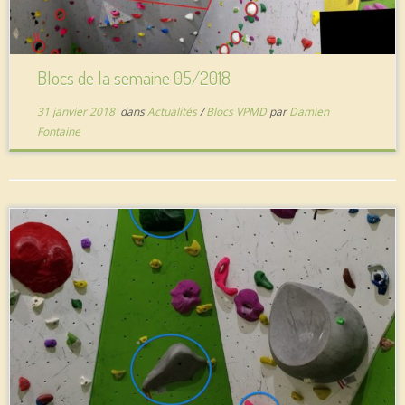
Blocs de la semaine 05/2018
31 janvier 2018
dans
Actualités
/
Blocs VPMD
par
Damien
Fontaine