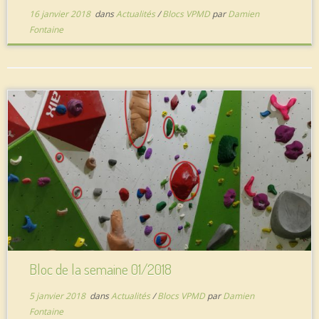
16 janvier 2018
dans
Actualités
/
Blocs VPMD
par
Damien
Fontaine
Bloc de la semaine 01/2018
5 janvier 2018
dans
Actualités
/
Blocs VPMD
par
Damien
Fontaine