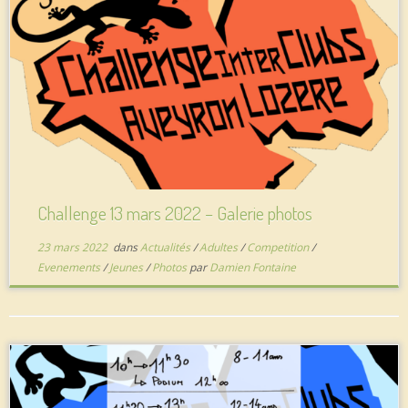
Challenge 13 mars 2022 – Galerie photos
23 mars 2022
dans
Actualités
/
Adultes
/
Competition
/
Evenements
/
Jeunes
/
Photos
par
Damien Fontaine