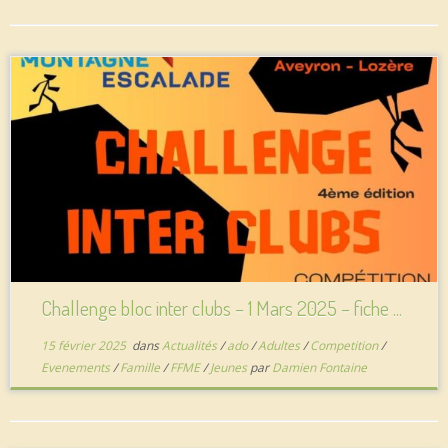
Challenge bloc inter clubs – 1 Mars 2025 – fiche ...
15 février 2025
dans
Actualités
/
ado
/
Adultes
/
Competition
/
Evenements
/
Famille
/
FFME
/
Jeunes
par
Damien Fontaine