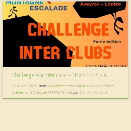
Challenge bloc inter clubs – 1 Mars 2025 – à ...
13 février 2025
dans
Actualités
/
ado
/
Adultes
/
Competition
/
Evenements
/
Famille
/
FFME
/
Jeunes
par
Damien Fontaine