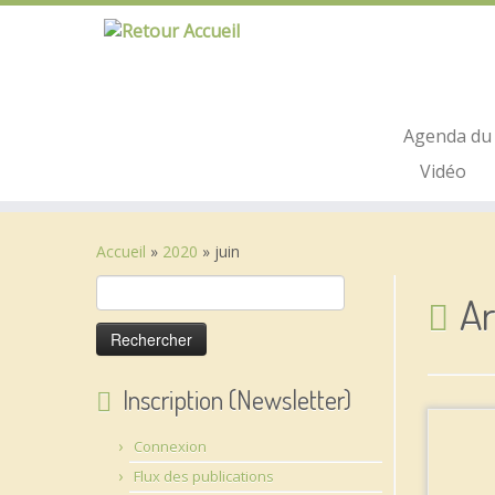
Passer
au
contenu
Agenda du 
Vidéo
Accueil
»
2020
»
juin
Rechercher :
Ar
Inscription (Newsletter)
Connexion
Flux des publications