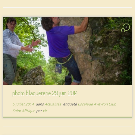
2
photo blaquèrerie 29 juin 2014
5 juillet 2014
dans
Actualités
étiqueté
Escalade Aveyron Club
Saint Affrique
par
vir