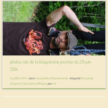
photos site de la blaquèrerie journée du 29 juin
2014
4 juillet 2014
dans
Actualités
/
Evenements
étiqueté
Escalade
Aveyron Club Saint Affrique
par
vir