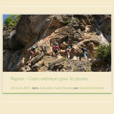
Reprise – Cours extérieurs pour les jeunes.
26 mars 2021
dans
Actualités
/
ado
/
Jeunes
par
Damien Fontaine