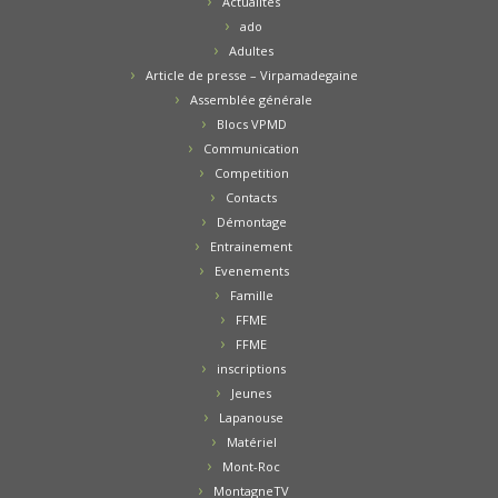
Actualités
ado
Adultes
Article de presse – Virpamadegaine
Assemblée générale
Blocs VPMD
Communication
Competition
Contacts
Démontage
Entrainement
Evenements
Famille
FFME
FFME
inscriptions
Jeunes
Lapanouse
Matériel
Mont-Roc
MontagneTV