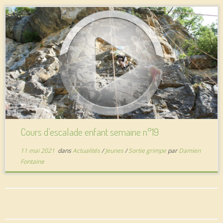
Cours d’escalade enfant semaine n°19
11 mai 2021
dans
Actualités
/
Jeunes
/
Sortie grimpe
par
Damien
Fontaine