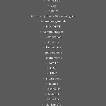
Actualités
ado
Adultes
Article de presse – Virpamadegaine
Assemblée générale
Blocs VPMD
Communication
Competition
Contacts
Démontage
Entrainement
Evenements
Famille
FFME
FFME
inscriptions
Jeunes
Lapanouse
Matériel
Mont-Roc
MontagneTV