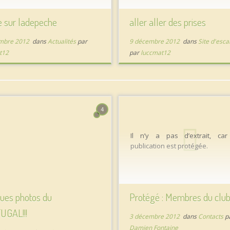
Promotionels-c-5_18.html faites 
le sur ladepeche
aller aller des prises
LOL
mbre 2012
dans
Actualités
par
9 décembre 2012
dans
Site d'esca
t12
par
luccmat12
4
Il n’y a pas d’extrait, car
publication est protégée.
ues photos du
Protégé : Membres du clu
UGAL!!!
3 décembre 2012
dans
Contacts
p
Damien Fontaine