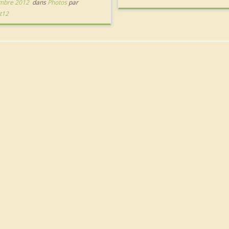
mbre 2012
dans
Photos
par
t12