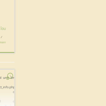
llou
s
/
mien
1
t’il une âme
ct_info.php?
d=188 ou
ds.html ou
ots-Packs-