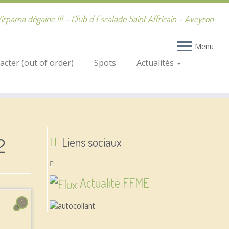
irpama dégaine !!! – Club d Escalade Saint Affricain – Aveyron
Menu
cter (out of order)
Spots
Actualités
2
Liens sociaux
Actualité FFME
1