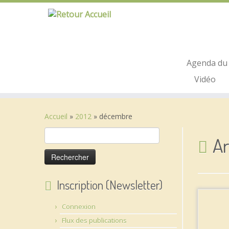
Passer
au
contenu
Agenda du 
Vidéo
Accueil
»
2012
»
décembre
Rechercher :
Ar
Inscription (Newsletter)
Connexion
Flux des publications