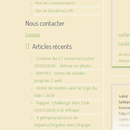
Flux des commentaires
Site de WordPress-FR
Nous contacter
sorti
Contact
coule
Articles récents
28 déc
Contest du CT Aveyron/Lozère
Photo
29/03/2026 – Retour en photo
RAPPEL : Vente de textiles
jusqu’au 3 avril
Vente de textiles avec le logo du
club / 2026
salut
ladep
Rappel : Challenge Inter Club
b
29/03/2026 à St Affrique
http:/
4 grimpeurs(euses) de
saint-
Virpama’Dégaine dans l’équipe
conqu