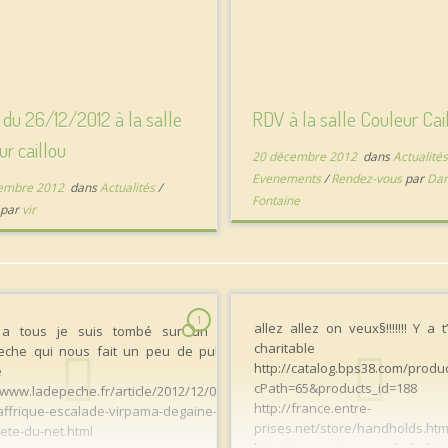
e du 26/12/2012 à la salle
RDV à la salle Couleur Cai
ur caillou
20 décembre 2012
dans
Actualité
Evenements
/
Rendez-vous
par
Da
embre 2012
dans
Actualités
/
Fontaine
s
par
vir
1
allez allez on veux§!!!!!!! Y a 
 a tous je suis tombé sur un article de
charitable
eche qui nous fait un peu de pub ( c cool)
http://catalog.bps38.com/produ
onne lecture
cPath=65&products_i
/www.ladepeche.fr/article/2012/12/07/1508340-
http://france.entre-
affrique-escalade-virpama-degaine-a-la-
prises.net/store/handhol
ete-du-net.html
http://www.prises-escalade.fr/L