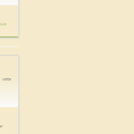
vous plaisir
lade
 cette
b
ar