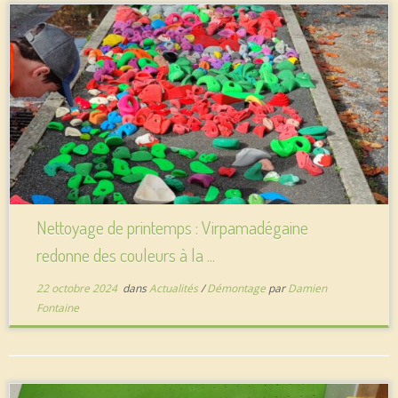
Nettoyage de printemps : Virpamadégaine
redonne des couleurs à la ...
22 octobre 2024
dans
Actualités
/
Démontage
par
Damien
Fontaine