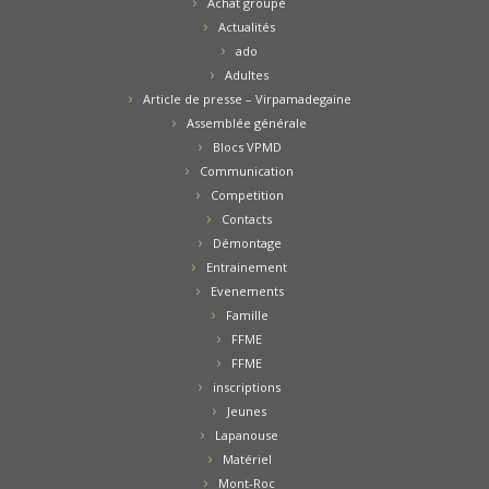
Achat groupé
Actualités
ado
Adultes
Article de presse – Virpamadegaine
Assemblée générale
Blocs VPMD
Communication
Competition
Contacts
Démontage
Entrainement
Evenements
Famille
FFME
FFME
inscriptions
Jeunes
Lapanouse
Matériel
Mont-Roc