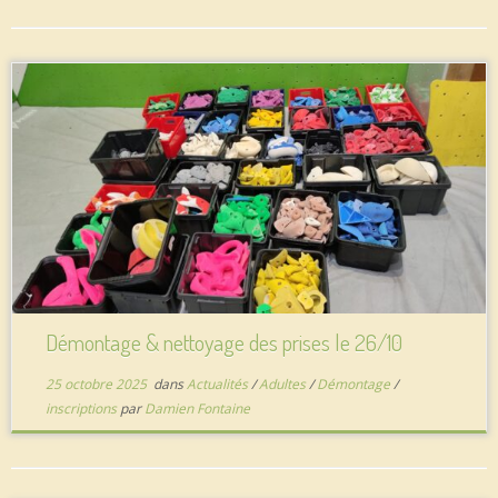
Démontage & nettoyage des prises le 26/10
25 octobre 2025
dans
Actualités
/
Adultes
/
Démontage
/
inscriptions
par
Damien Fontaine