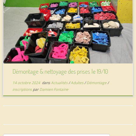
Démontage & nettoyage des prises le 19/10
14 octobre 2024
dans
Actualités
/
Adultes
/
Démontage
/
inscriptions
par
Damien Fontaine