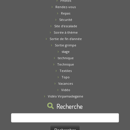
Photos
Rendez-vous
Repas
Sécurité
Site d'escalade
Soirée à thème
Sortie de fin d'année
Sortie grimpe
stage
technique
Technique
Textiles
Topo
Vacances
Vidéo
Vidéo Virpamadegaine
Recherche
Rechercher :