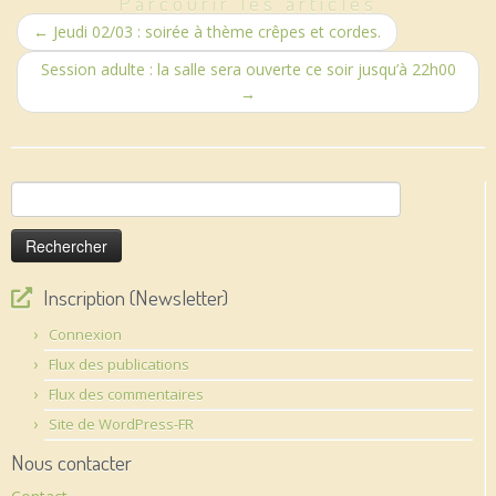
Parcourir les articles
←
Jeudi 02/03 : soirée à thème crêpes et cordes.
Session adulte : la salle sera ouverte ce soir jusqu’à 22h00
→
Rechercher :
Inscription (Newsletter)
Connexion
Flux des publications
Flux des commentaires
Site de WordPress-FR
Nous contacter