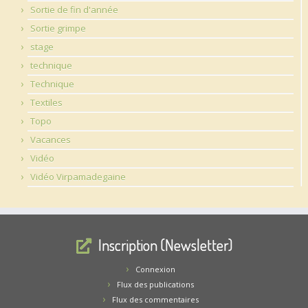
Sortie de fin d'année
Sortie grimpe
stage
technique
Technique
Textiles
Topo
Vacances
Vidéo
Vidéo Virpamadegaine
Inscription (Newsletter)
Connexion
Flux des publications
Flux des commentaires