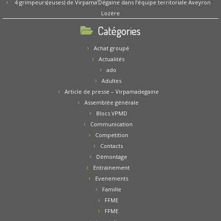
4 grimpeurs(euses) de Virpama’Dégaine dans l’équipe territoriale Aveyron
Lozère
Catégories
Achat groupé
Actualités
ado
Adultes
Article de presse – Virpamadegaine
Assemblée générale
Blocs VPMD
Communication
Competition
Contacts
Démontage
Entrainement
Evenements
Famille
FFME
FFME