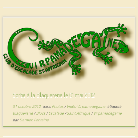
Sortie à la Blaquererie le 01 mai 2012
31 octobre 2012
dans
Photos
/
Vidéo Virpamadegaine
étiqueté
Blaquererie
/
Blocs
/
Escalade
/
Saint Affrique
/
Virpamadegaine
par
Damien Fontaine