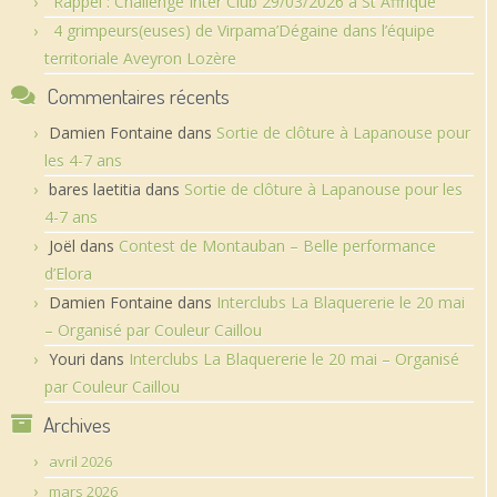
Rappel : Challenge Inter Club 29/03/2026 à St Affrique
4 grimpeurs(euses) de Virpama’Dégaine dans l’équipe
territoriale Aveyron Lozère
Commentaires récents
Damien Fontaine
dans
Sortie de clôture à Lapanouse pour
les 4-7 ans
bares laetitia
dans
Sortie de clôture à Lapanouse pour les
4-7 ans
Joël
dans
Contest de Montauban – Belle performance
d’Elora
Damien Fontaine
dans
Interclubs La Blaquererie le 20 mai
– Organisé par Couleur Caillou
Youri
dans
Interclubs La Blaquererie le 20 mai – Organisé
par Couleur Caillou
Archives
avril 2026
mars 2026