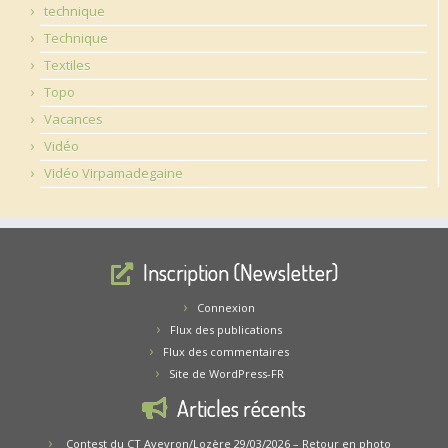
technique
Technique
Textiles
Topo
Vacances
Vidéo
Vidéo Virpamadegaine
Inscription (Newsletter)
Connexion
Flux des publications
Flux des commentaires
Site de WordPress-FR
Articles récents
Contest du CT Aveyron/Lozère 29/03/2026 – Retour en photo