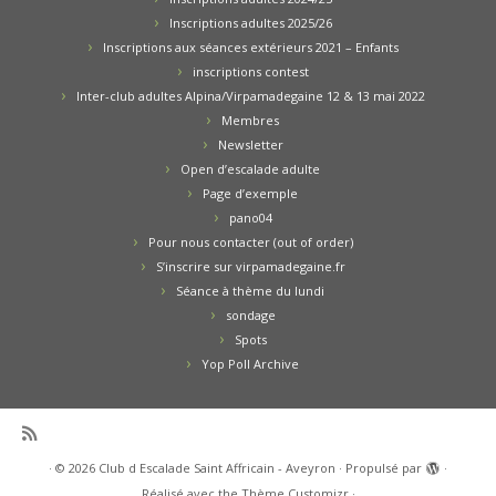
Inscriptions adultes 2025/26
Inscriptions aux séances extérieurs 2021 – Enfants
inscriptions contest
Inter-club adultes Alpina/Virpamadegaine 12 & 13 mai 2022
Membres
Newsletter
Open d’escalade adulte
Page d’exemple
pano04
Pour nous contacter (out of order)
S’inscrire sur virpamadegaine.fr
Séance à thème du lundi
sondage
Spots
Yop Poll Archive
·
© 2026
Club d Escalade Saint Affricain - Aveyron
·
Propulsé par
·
Réalisé avec the
Thème Customizr
·