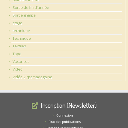
Sortie de fin d'année
Sortie grimpe
stage
technique
Technique
Textiles
Topo
Vacances
Vidéo
Vidéo Virpamadegaine
Inscription (Newsletter)
Connexion
Flux des publications
Flux des commentaires