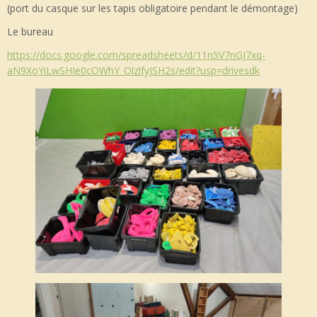
(port du casque sur les tapis obligatoire pendant le démontage)
Le bureau
https://docs.google.com/spreadsheets/d/11n5V7nGJ7xq-
aN9XoYiLwSHIe0cOWhY_OlzlfyJSH2s/edit?usp=drivesdk