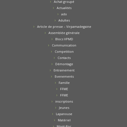
Achat groupé
Actualités
ado
Adultes
Article de presse – Virpamadegaine
Assemblée générale
Blocs VPMD
Communication
Competition
Contacts
Démontage
Entrainement
Evenements
Famille
FFME
FFME
inscriptions
Jeunes
Lapanouse
Matériel
Mont-Roc