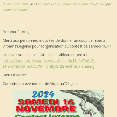
8 novembre 2024
dans
Actualités
/
Competition
/
Evenements
/
Jeunes
par
Damien Fontaine
Bonjour à tous,
Merci aux personnes motivées de donner un coup de main à
Virpama’Dégaine pour l’organisation du contest de samedi 16/11.
Inscrivez vous au plus vite sur le tableau en lien ici :
https://docs.google.com/spreadsheets/d/11n5V7nGJ7xq-
aN9XoYiLwSHIe0cOWhY_OlzlfyJSH2s/edit?usp=sharing
Merci d’avance.
Commission évènement de Virpama’Dégaine