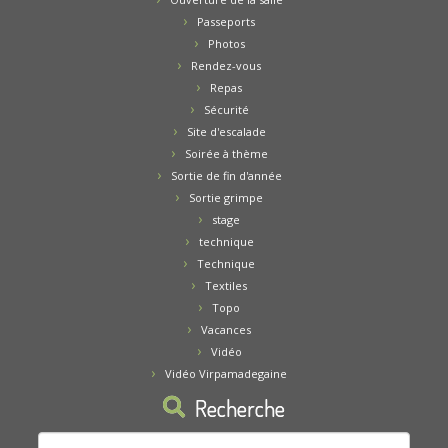
Passeports
Photos
Rendez-vous
Repas
Sécurité
Site d'escalade
Soirée à thème
Sortie de fin d'année
Sortie grimpe
stage
technique
Technique
Textiles
Topo
Vacances
Vidéo
Vidéo Virpamadegaine
Recherche
Rechercher :