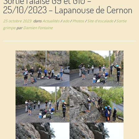
Sortie falaise G9 et G10 –
25/10/2023 – Lapanouse de Cernon
25 octobre 2023
dans
Actualités
/
ado
/
Photos
/
Site d'escalade
/
Sortie
grimpe
par
Damien Fontaine