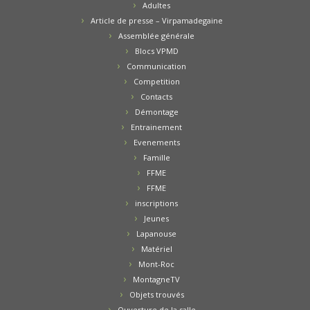
Adultes
Article de presse – Virpamadegaine
Assemblée générale
Blocs VPMD
Communication
Competition
Contacts
Démontage
Entrainement
Evenements
Famille
FFME
FFME
inscriptions
Jeunes
Lapanouse
Matériel
Mont-Roc
MontagneTV
Objets trouvés
Ouverture de la salle