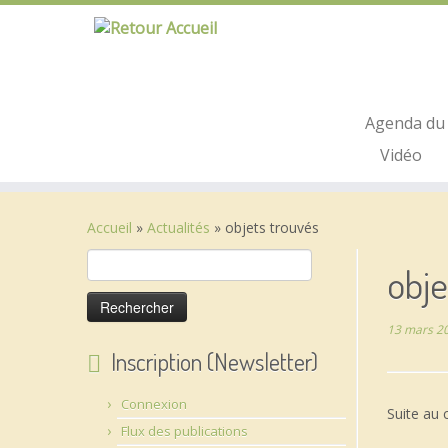
Passer
au
contenu
Agenda du 
Vidéo
Accueil
»
Actualités
»
objets trouvés
Rechercher :
obje
13 mars 2
Inscription (Newsletter)
Connexion
Suite au 
Flux des publications