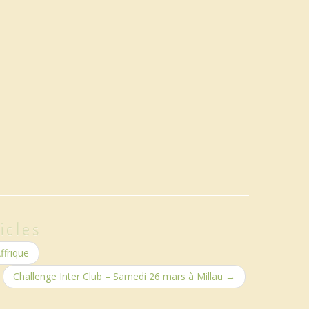
icles
ffrique
Challenge Inter Club – Samedi 26 mars à Millau
→