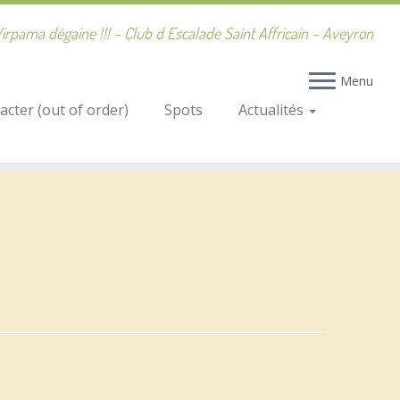
irpama dégaine !!! – Club d Escalade Saint Affricain – Aveyron
Menu
cter (out of order)
Spots
Actualités