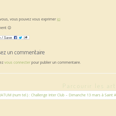
à vous, vous pouvez vous exprimer
ici
ment 😉
sez un commentaire
vez
vous connecter
pour publier un commentaire.
Parcourir les art
TUM (num tel.) : Challenge Inter Club – Dimanche 13 mars à Saint A