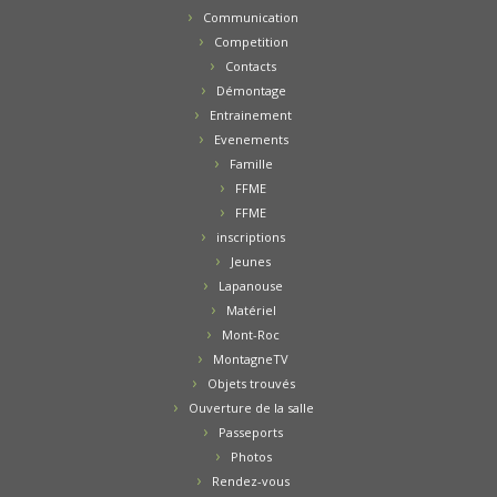
Communication
Competition
Contacts
Démontage
Entrainement
Evenements
Famille
FFME
FFME
inscriptions
Jeunes
Lapanouse
Matériel
Mont-Roc
MontagneTV
Objets trouvés
Ouverture de la salle
Passeports
Photos
Rendez-vous