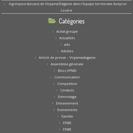
4 grimpeurs(euses) de Virpama’Dégaine dans l’équipe territoriale Aveyron
Lozère
Catégories
Achat groupé
Actualités
ado
Adultes
Article de presse – Virpamadegaine
Assemblée générale
Blocs VPMD
Communication
Competition
Contacts
Démontage
Entrainement
Evenements
Famille
FFME
FFME