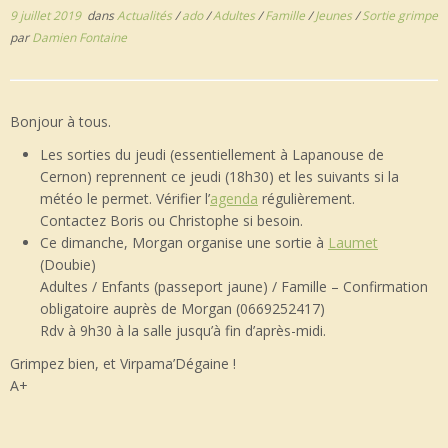
9 juillet 2019
dans
Actualités
/
ado
/
Adultes
/
Famille
/
Jeunes
/
Sortie grimpe
par
Damien Fontaine
Bonjour à tous.
Les sorties du jeudi (essentiellement à Lapanouse de
Cernon) reprennent ce jeudi (18h30) et les suivants si la
météo le permet. Vérifier l’
agenda
régulièrement.
Contactez Boris ou Christophe si besoin.
Ce dimanche, Morgan organise une sortie à
Laumet
(Doubie)
Adultes / Enfants (passeport jaune) / Famille – Confirmation
obligatoire auprès de Morgan (0669252417)
Rdv à 9h30 à la salle jusqu’à fin d’après-midi.
Grimpez bien, et Virpama’Dégaine !
A+