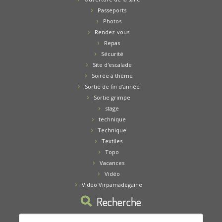
Passeports
Photos
Rendez-vous
Repas
Sécurité
Site d'escalade
Soirée à thème
Sortie de fin d'année
Sortie grimpe
stage
technique
Technique
Textiles
Topo
Vacances
Vidéo
Vidéo Virpamadegaine
Recherche
Rechercher :