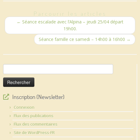
Parcourir les articles
←
Séance escalade avec l’Alpina – jeudi 25/04 départ
19h00.
Séance famille ce samedi – 14h00 à 16h00
→
Rechercher :
Inscription (Newsletter)
Connexion
Flux des publications
Flux des commentaires
Site de WordPress-FR