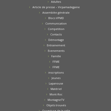
Adultes
Article de presse – Virpamadegaine
Assemblée générale
Blocs VPMD
Communication
Competition
Contacts
Démontage
Entrainement
Evenements
Famille
FFME
FFME
inscriptions
Jeunes
Lapanouse
Matériel
Mont-Roc
MontagneTV
Objets trouvés
Ouverture de la salle