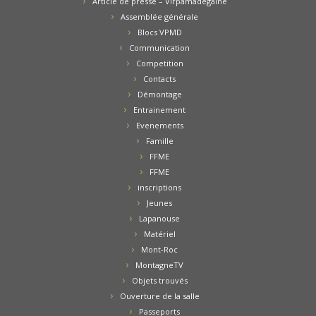
Article de presse – Virpamadegaine
Assemblée générale
Blocs VPMD
Communication
Competition
Contacts
Démontage
Entrainement
Evenements
Famille
FFME
FFME
inscriptions
Jeunes
Lapanouse
Matériel
Mont-Roc
MontagneTV
Objets trouvés
Ouverture de la salle
Passeports