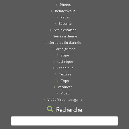
Photos
Rendez-vous
Repas
Sécurité
Site d'escalade
Soirée à thème
Sortie de fin d'année
Sortie grimpe
stage
technique
Technique
Textiles
Topo
Vacances
Vidéo
Vidéo Virpamadegaine
Recherche
Rechercher :