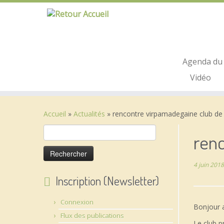
Passer
au
contenu
Agenda du 
Vidéo
Accueil
»
Actualités
»
rencontre virpamadegaine club de
Rechercher :
ren
4 juin 2018
Inscription (Newsletter)
Connexion
Bonjour a
Flux des publications
Le club p