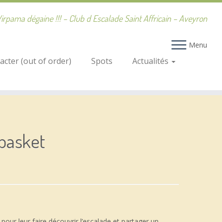
irpama dégaine !!! – Club d Escalade Saint Affricain – Aveyron
Menu
cter (out of order)
Spots
Actualités
basket
e pour leur faire découvrir l’escalade et partager un