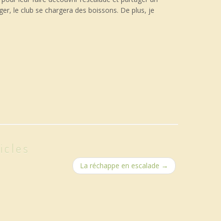
, le club se chargera des boissons. De plus, je
icles
La réchappe en escalade
→