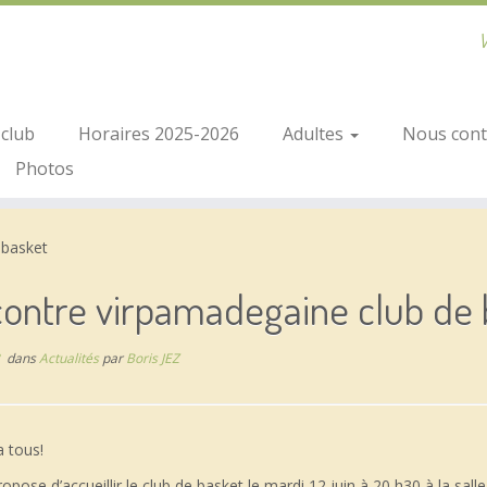
V
club
Horaires 2025-2026
Adultes
Nous conta
Photos
 basket
contre virpamadegaine club de 
dans
Actualités
par
Boris JEZ
 tous!
ropose d’accueillir le club de basket le mardi 12 juin à 20 h30 à la sall