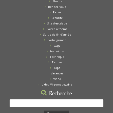
Photos
Rendez-vous
Repas
Sécurité
Site d'escalade
Soirée à thème
Sortie de fin d'année
Sortie grimpe
stage
technique
Technique
Textiles
Topo
Vacances
Vidéo
Vidéo Virpamadegaine
Recherche
Rechercher :