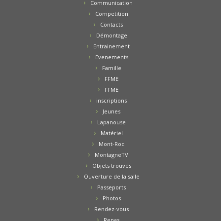
Communication
Competition
Contacts
Démontage
Entrainement
Evenements
Famille
FFME
FFME
inscriptions
Jeunes
Lapanouse
Matériel
Mont-Roc
MontagneTV
Objets trouvés
Ouverture de la salle
Passeports
Photos
Rendez-vous
Repas