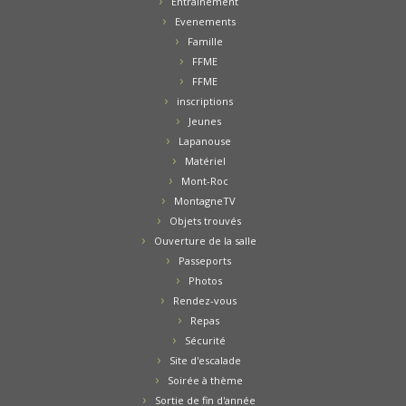
Entrainement
Evenements
Famille
FFME
FFME
inscriptions
Jeunes
Lapanouse
Matériel
Mont-Roc
MontagneTV
Objets trouvés
Ouverture de la salle
Passeports
Photos
Rendez-vous
Repas
Sécurité
Site d'escalade
Soirée à thème
Sortie de fin d'année