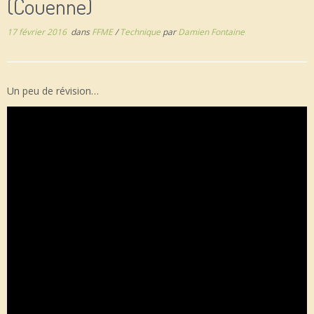
(Couenne)
17 février 2016
dans
FFME
/
Technique
par
Damien Fontaine
Un peu de révision…