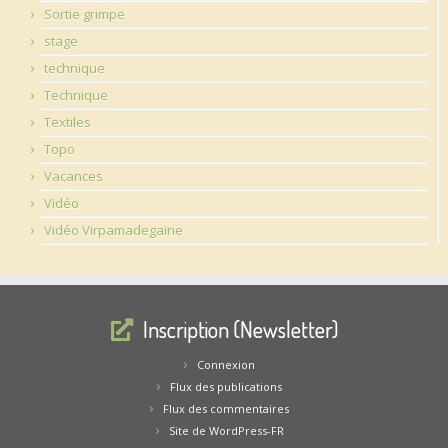
Sortie grimpe
stage
technique
Technique
Textiles
Topo
Vacances
Vidéo
Vidéo Virpamadegaine
Inscription (Newsletter)
Connexion
Flux des publications
Flux des commentaires
Site de WordPress-FR