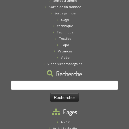
Soirée à thème
Sortie de fin d'année
Sortie grimpe
stage
technique
Technique
Textiles
Topo
Vacances
Vidéo
Vidéo Virpamadegaine
Recherche
Rechercher :
Pages
A voir
Activités du site