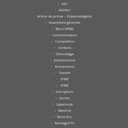
ado
Adultes
Article de presse – Virpamadegaine
Assemblée générale
Blocs VPMD
Communication
Competition
Contacts
Démontage
Entrainement
Evenements
Famille
FFME
FFME
inscriptions
Jeunes
Lapanouse
Matériel
Mont-Roc
MontagneTV