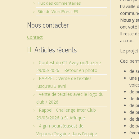
Flux des commentaires
travaille
Site de WordPress-FR
commune d
Nous y s
Nous contacter
ont voté 
Il reste 
Contact
accroc.
Articles récents
Le projet
Ceci perm
Contest du CT Aveyron/Lozère
29/03/2026 – Retour en photo
de s
une p
RAPPEL : Vente de textiles
voie
jusqu’au 3 avril
de p
Vente de textiles avec le logo du
de di
club / 2026
de p
Rappel : Challenge Inter Club
de p
29/03/2026 à St Affrique
de d
4 grimpeurs(euses) de
de p
éven
Virpama’Dégaine dans l’équipe