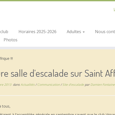
V
club
Horaires 2025-2026
Adultes
Nous conta
Photos
rique !!!
re salle d’escalade sur Saint Aff
re 2013
dans
Actualités
/
Communication
/
Site d'escalade
par
Damien Fontaine
à tous,
étaient à l’assemblée générale en septembre savent que le club Vir