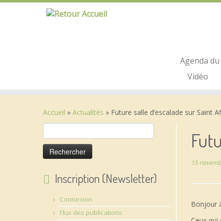
Passer
au
contenu
Agenda du 
Vidéo
Accueil
»
Actualités
»
Future salle d’escalade sur Saint Aff
Rechercher :
Futu
15 novemb
Inscription (Newsletter)
Connexion
Bonjour 
Flux des publications
Ceux qui 