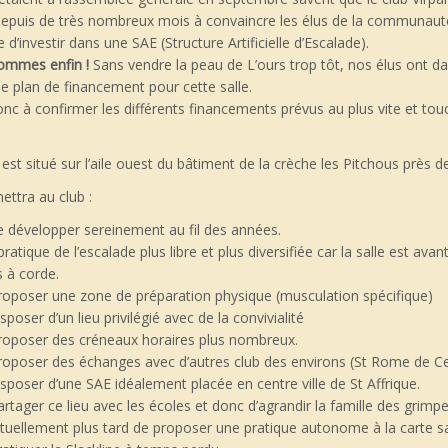
 depuis de très nombreux mois à convaincre les élus de la communaut
’investir dans une SAE (Structure Artificielle d’Escalade).
ommes enfin !
Sans vendre la peau de L’ours trop tôt, nos élus ont da
le plan de financement pour cette salle.
donc à confirmer les différents financements prévus au plus vite et to
 est situé sur l’aile ouest du
bâtiment
de la crèche les Pitchous près de
ettra au club :
e développer sereinement au fil des années.
ratique de l’escalade plus libre et plus diversifiée car la salle est av
s à corde.
roposer une zone de préparation physique (musculation spécifique)
sposer d’un lieu privilégié avec de la convivialité
roposer des créneaux horaires plus nombreux.
roposer des échanges avec d’autres club des environs (St Rome de Ce
isposer d’une SAE idéalement placée en centre ville de St Affrique.
artager ce lieu avec les écoles et donc d’agrandir la famille des grimpeu
tuellement plus tard de proposer une pratique autonome à la carte sa