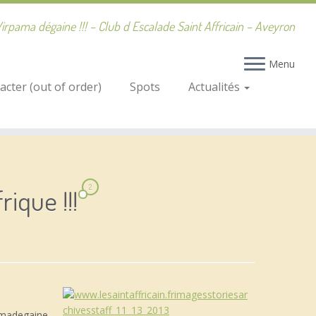
irpama dégaine !!! – Club d Escalade Saint Affricain – Aveyron
Menu
cter (out of order)
Spots
Actualités
2
rique !!!
pamadegaine