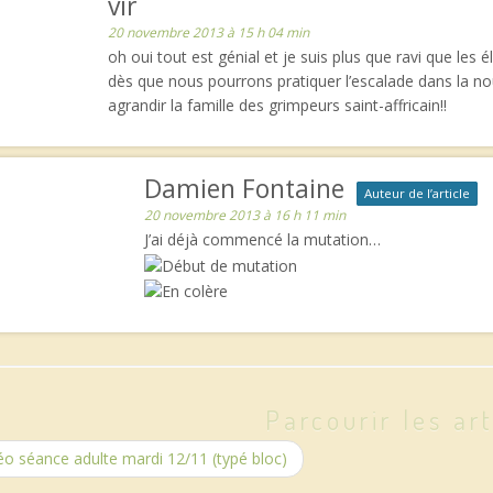
vir
20 novembre 2013 à 15 h 04 min
oh oui tout est génial et je suis plus que ravi que les é
dès que nous pourrons pratiquer l’escalade dans la nou
agrandir la famille des grimpeurs saint-affricain!!
Damien Fontaine
Auteur de l’article
20 novembre 2013 à 16 h 11 min
J’ai déjà commencé la mutation…
Parcourir les art
o séance adulte mardi 12/11 (typé bloc)