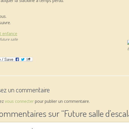
ratiquer la Slackline à temps perdu.
ous.
suivre.
future salle
E
sez un commentaire
vez
vous connecter
pour publier un commentaire.
commentaires sur “
Future salle d’escal