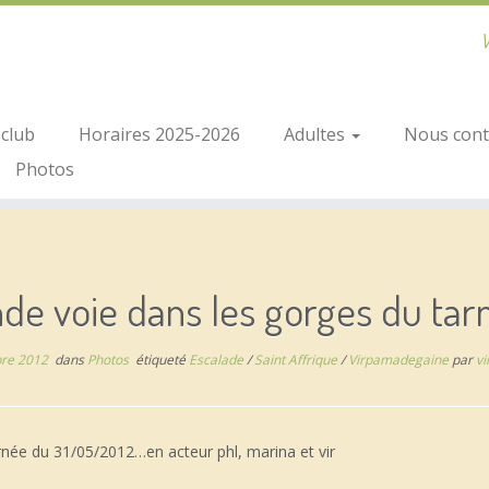
V
club
Horaires 2025-2026
Adultes
Nous conta
Photos
de voie dans les gorges du tar
re 2012
dans
Photos
étiqueté
Escalade
/
Saint Affrique
/
Virpamadegaine
par
vi
rnée du 31/05/2012…en acteur phl, marina et vir