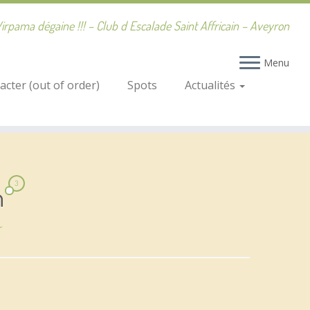
irpama dégaine !!! – Club d Escalade Saint Affricain – Aveyron
Menu
cter (out of order)
Spots
Actualités
3
n
r