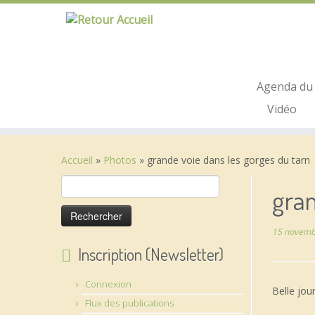
Passer
au
contenu
Agenda du 
Vidéo
Accueil
»
Photos
»
grande voie dans les gorges du tarn
Rechercher :
gran
15 novemb
Inscription (Newsletter)
Connexion
Belle jou
Flux des publications