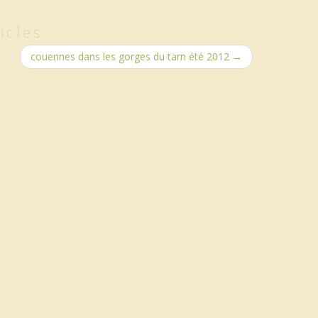
icles
couennes dans les gorges du tarn été 2012
→