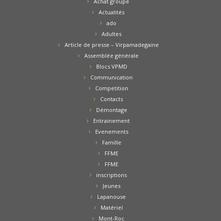
Achat groupé
Actualités
ado
Adultes
Article de presse – Virpamadegaine
Assemblée générale
Blocs VPMD
Communication
Competition
Contacts
Démontage
Entrainement
Evenements
Famille
FFME
FFME
inscriptions
Jeunes
Lapanouse
Matériel
Mont-Roc