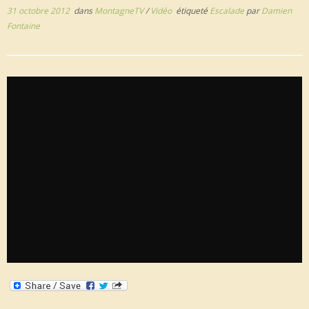
31 octobre 2012
dans
MontagneTV
/
Vidéo
étiqueté
Escalade
par
Damien
Fontaine